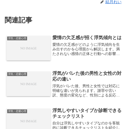
結月れい
関連記事
愛情の欠乏感が招く浮気傾向とは
浮気・恋愛心理
愛情の欠乏感がどのように浮気傾向を生
み出すのかを心理面から解説します。満
たされない感情の正体と行動への影響を
整理し、欠乏感と向き合うための具体的
な視点を紹介します。
浮気がバレた後の男性と女性の対
浮気・恋愛心理
応の違い
浮気がバレた後、男性と女性では対応に
明確な違いが見られます。謝罪や言い
訳、態度の変化など、性別による反応の
傾向とその心理背景を整理して解説しま
す。
浮気しやすいタイプか診断できる
浮気・恋愛心理
チェックリスト
自分は浮気しやすいタイプなのかを客観
的に診断できるチェックリストを紹介し