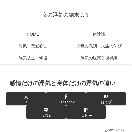
女の浮気の結末は？
HOME
体験談
浮気・恋愛心理
浮気の教訓・人生の学び
浮気防止・修復
浮気の現実と境界線
感情だけの浮気と身体だけの浮気の違い
X
Facebook
はてブ
LINE
コピー
2026.01.12