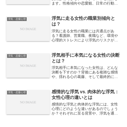
ます。性格傾向や恋愛観、日常の行動パ
ターンから浮気リスクを把握し、トラブ
ルを未然に防ぐヒントを解説します。
浮気に走る女性の職業別傾向と
浮気・恋愛心理
は？
浮気に走る女性の職業には共通点があ
る？看護師、営業職、夜職など、環境や
心理的ストレスにより浮気のリスクが高
まる職業を具体的に解説します。浮気の
傾向と背景を知ることで、対策や理解の
ヒントになります。
浮気相手に本気になる女性の決断
浮気・恋愛心理
とは？
浮気相手に本気になった女性は、どんな
決断を下すのか？背後にある複雑な感情
や、揺れる心の葛藤、そして最終的に選
ばれる道について心理的視点から解説し
ます。
感情的な浮気 vs. 肉体的な浮気：
浮気・恋愛心理
女性心理の違いとは
感情的な浮気と肉体的な浮気には、女性
心理にどのような違いがあるのでしょう
か？それぞれに至る背景や、浮気を通じ
て得たい感情、関係性への影響などを女
性視点で詳しく解説します。