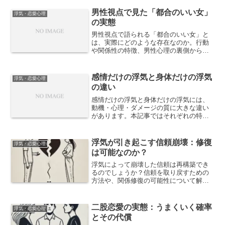
男性視点で見た「都合のいい女」
浮気・恋愛心理
の実態
男性視点で語られる「都合のいい女」と
は、実際にどのような存在なのか。行動
や関係性の特徴、男性心理の裏側から、
その実態と誤解されやすいポイントを整
理します。
感情だけの浮気と身体だけの浮気
浮気・恋愛心理
の違い
感情だけの浮気と身体だけの浮気には、
動機・心理・ダメージの質に大きな違い
があります。本記事ではそれぞれの特徴
や男女差、関係修復の難易度まで掘り下
げ、どちらがより深刻になりやすいのか
を現実的に解説します。
浮気が引き起こす信頼崩壊：修復
浮気・恋愛心理
は可能なのか？
浮気によって崩壊した信頼は再構築でき
るのでしょうか？信頼を取り戻すための
方法や、関係修復の可能性について解説
します。浮気後の心理的影響と向き合う
方法もご紹介します。
二股恋愛の実態：うまくいく確率
浮気・恋愛心理
とその代償