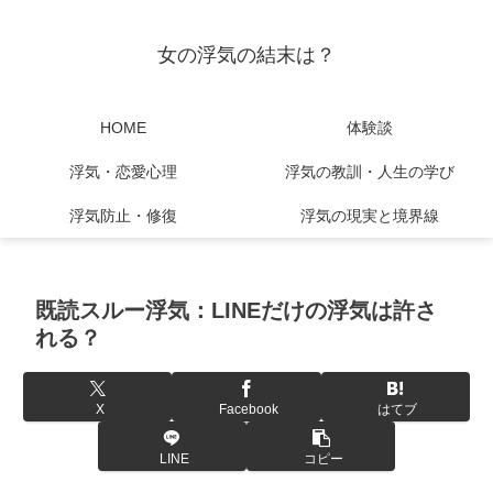
女の浮気の結末は？
HOME
体験談
浮気・恋愛心理
浮気の教訓・人生の学び
浮気防止・修復
浮気の現実と境界線
既読スルー浮気：LINEだけの浮気は許さ
れる？
X
Facebook
はてブ
LINE
コピー