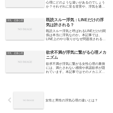
心理にどのような違いがあるのでしょう
か？それぞれに至る背景や、浮気を通じ
て得たい感情、関係性への影響などを女
性視点で詳しく解説します。
既読スルー浮気：LINEだけの浮
浮気・恋愛心理
気は許される？
既読スルー浮気と呼ばれるLINEだけの関
係は本当に浮気なのか。本記事では、
LINE上のやり取りがなぜ問題視されるの
か、心理的背景や境界線、許されるケー
スと許されにくいケースの違いを現実的
に解説します。
欲求不満が浮気に繋がる心理メカ
浮気・恋愛心理
ニズム
欲求不満が浮気に繋がる女性心理の裏側
には、満たされない感情や承認欲求が隠
れています。本記事ではそのメカニズム
を詳しく解説します。
女性と男性の浮気心理の違いとは？