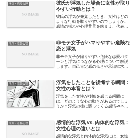
彼氏が浮気した場合に女性が取り
浮気・恋愛心理
やすい行動とは？
彼氏の浮気が発覚したとき、女性はどの
ような行動を取りやすいのでしょうか。
感情の揺れや心理背景を踏まえ、代表的
な行動パターンとその意味を解説しま
す。
非モテ女子がハマりやすい危険な
浮気・恋愛心理
恋と浮気
非モテ女子が陥りやすい危険な恋愛パタ
ーンと浮気につながる心理について解説
します。自己肯定感の低さや承認欲求
が、どのようにリスクの高い関係を招く
のかを整理し、トラブルを避けるための
視点を紹介します。
浮気をしたことを後悔する瞬間：
浮気・恋愛心理
女性の本音とは？
浮気をした女性が後悔を感じる瞬間に
は、どのような心の動きがあるのでしょ
うか？浮気の後に襲ってくる感情や本音
を探り、後悔から学べることを考えま
す。女性たちのリアルな体験に基づく記
事です。
感情的な浮気 vs. 肉体的な浮気：
浮気・恋愛心理
女性心理の違いとは
感情的な浮気と肉体的な浮気には、女性