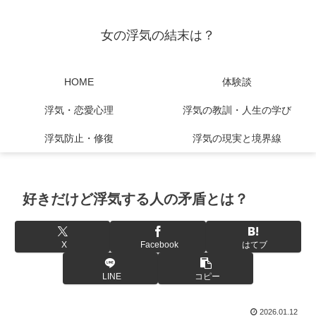
女の浮気の結末は？
HOME
体験談
浮気・恋愛心理
浮気の教訓・人生の学び
浮気防止・修復
浮気の現実と境界線
好きだけど浮気する人の矛盾とは？
X
Facebook
はてブ
LINE
コピー
2026.01.12