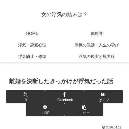
女の浮気の結末は？
HOME
体験談
浮気・恋愛心理
浮気の教訓・人生の学び
浮気防止・修復
浮気の現実と境界線
離婚を決断したきっかけが浮気だった話
X
Facebook
はてブ
LINE
コピー
2026.01.12