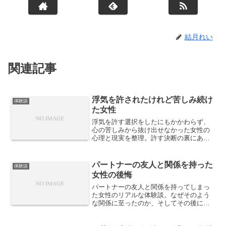
結月れい
関連記事
浮気を許されたけれど苦しみ続け
体験談
た女性
浮気を許す選択をしたにもかかわらず、
心の苦しみから抜け出せなかった女性の
心理と現実を整理。許す決断の裏にある
葛藤や、関係継続が抱える見えにくい代
償を解説します。
パートナーの友人と関係を持った
体験談
女性の後悔
パートナーの友人と関係を持ってしまっ
た女性のリアルな体験談。なぜそのよう
な関係に至ったのか、そしてその後に押
し寄せた後悔の気持ちを赤裸々に語りま
す。