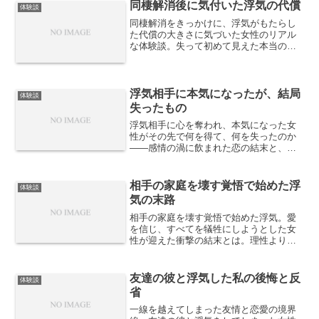
同棲解消後に気付いた浮気の代償
体験談
同棲解消をきっかけに、浮気がもたらし
た代償の大きさに気づいた女性のリアル
な体験談。失って初めて見えた本当の愛
と後悔の記録です。
浮気相手に本気になったが、結局
体験談
失ったもの
浮気相手に心を奪われ、本気になった女
性がその先で何を得て、何を失ったのか
——感情の渦に飲まれた恋の結末と、深
い後悔を赤裸々に語る実体験。
相手の家庭を壊す覚悟で始めた浮
体験談
気の末路
相手の家庭を壊す覚悟で始めた浮気。愛
を信じ、すべてを犠牲にしようとした女
性が迎えた衝撃の結末とは。理性よりも
感情を選んだ恋の行き着く先を描いた体
験談。
友達の彼と浮気した私の後悔と反
体験談
省
一線を越えてしまった友情と恋愛の境界