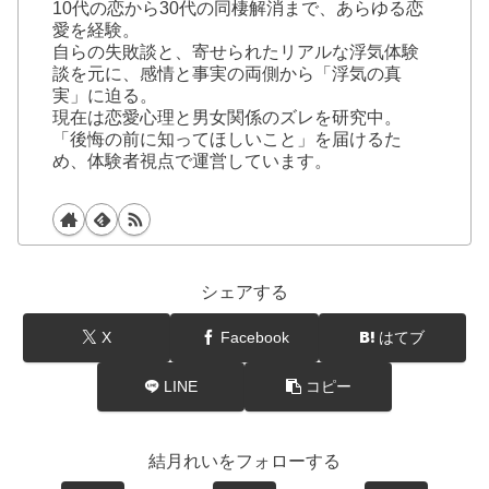
10代の恋から30代の同棲解消まで、あらゆる恋
愛を経験。
自らの失敗談と、寄せられたリアルな浮気体験
談を元に、感情と事実の両側から「浮気の真
実」に迫る。
現在は恋愛心理と男女関係のズレを研究中。
「後悔の前に知ってほしいこと」を届けるた
め、体験者視点で運営しています。
シェアする
X
Facebook
はてブ
LINE
コピー
結月れいをフォローする