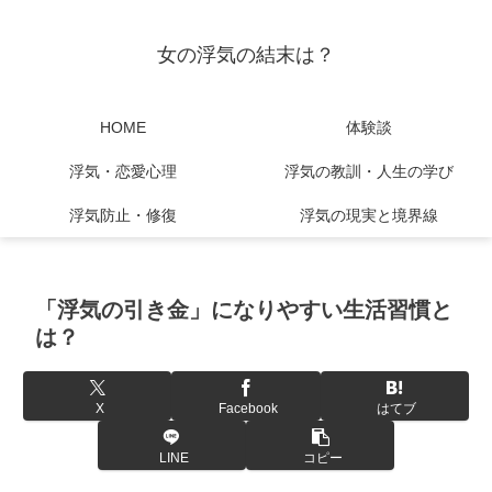
女の浮気の結末は？
HOME
体験談
浮気・恋愛心理
浮気の教訓・人生の学び
浮気防止・修復
浮気の現実と境界線
「浮気の引き金」になりやすい生活習慣と
は？
X
Facebook
はてブ
LINE
コピー