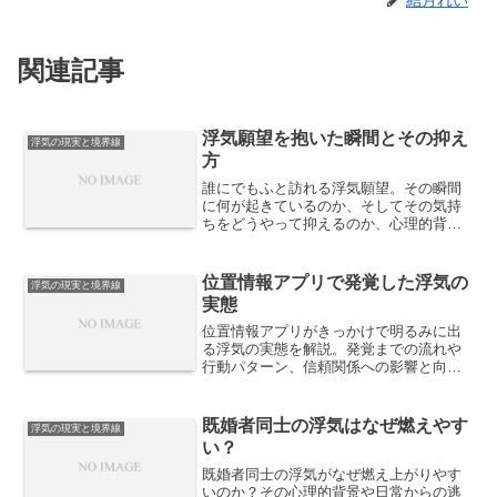
結月れい
関連記事
浮気願望を抱いた瞬間とその抑え
浮気の現実と境界線
方
誰にでもふと訪れる浮気願望。その瞬間
に何が起きているのか、そしてその気持
ちをどうやって抑えるのか、心理的背景
と実践的な対処法を解説します。
位置情報アプリで発覚した浮気の
浮気の現実と境界線
実態
位置情報アプリがきっかけで明るみに出
る浮気の実態を解説。発覚までの流れや
行動パターン、信頼関係への影響と向き
合い方を整理します。
既婚者同士の浮気はなぜ燃えやす
浮気の現実と境界線
い？
既婚者同士の浮気がなぜ燃え上がりやす
いのか？その心理的背景や日常からの逃