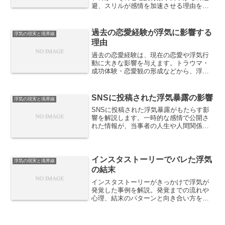
避、スリルが感情を加速させる理由を詳
しく解説します。
過去の恋愛経験が浮気に影響する
浮気の現実と境界線
理由
過去の恋愛経験は、現在の恋愛や浮気行
動に大きな影響を与えます。トラウマ・
成功体験・恋愛観の形成などから、浮気
の原因や傾向を読み解きます。
SNSに投稿された浮気暴露の影響
浮気の現実と境界線
SNSに投稿された浮気暴露がもたらす影
響を解説します。一時的な感情で公開さ
れた情報が、当事者の人生や人間関係、
社会的評価にどのような連鎖的ダメージ
を与えるのかを整理します。
インスタストーリーでバレた浮気
浮気の現実と境界線
の結末
インスタストーリーがきっかけで浮気が
発覚した事例を解説。発覚までの流れや
心理、結末のパターンと向き合い方を整
理します。