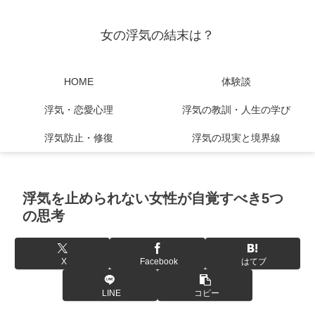
女の浮気の結末は？
HOME
体験談
浮気・恋愛心理
浮気の教訓・人生の学び
浮気防止・修復
浮気の現実と境界線
浮気を止められない女性が自覚すべき5つ
の思考
X
Facebook
はてブ
LINE
コピー