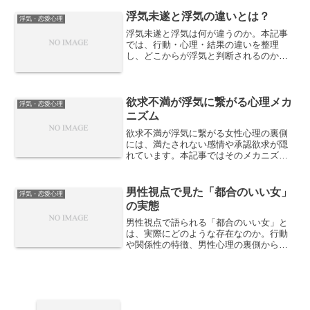
す。リスクと報酬のバランスを考えてみ
ましょう。
浮気未遂と浮気の違いとは？
浮気・恋愛心理
浮気未遂と浮気は何が違うのか。本記事
では、行動・心理・結果の違いを整理
し、どこからが浮気と判断されるのか、
当事者と裏切られた側の認識差を踏まえ
て現実的な境界線を解説します。
欲求不満が浮気に繋がる心理メカ
浮気・恋愛心理
ニズム
欲求不満が浮気に繋がる女性心理の裏側
には、満たされない感情や承認欲求が隠
れています。本記事ではそのメカニズム
を詳しく解説します。
男性視点で見た「都合のいい女」
浮気・恋愛心理
の実態
男性視点で語られる「都合のいい女」と
は、実際にどのような存在なのか。行動
や関係性の特徴、男性心理の裏側から、
その実態と誤解されやすいポイントを整
理します。