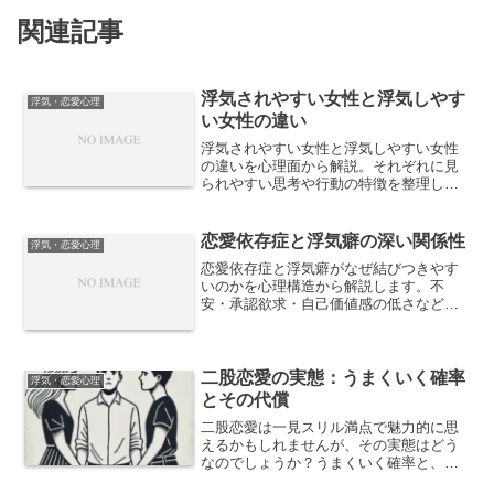
関連記事
浮気されやすい女性と浮気しやす
浮気・恋愛心理
い女性の違い
浮気されやすい女性と浮気しやすい女性
の違いを心理面から解説。それぞれに見
られやすい思考や行動の特徴を整理し、
恋愛関係で起こりやすいすれ違いの正体
を紹介します。
恋愛依存症と浮気癖の深い関係性
浮気・恋愛心理
恋愛依存症と浮気癖がなぜ結びつきやす
いのかを心理構造から解説します。不
安・承認欲求・自己価値感の低さなどの
要因を整理し、問題の本質と向き合うた
めの視点を紹介します。
二股恋愛の実態：うまくいく確率
浮気・恋愛心理
とその代償
二股恋愛は一見スリル満点で魅力的に思
えるかもしれませんが、その実態はどう
なのでしょうか？うまくいく確率と、避
けられない代償について詳しく解説しま