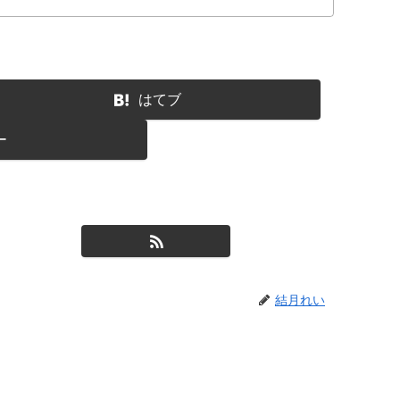
はてブ
ー
結月れい