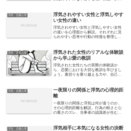
ンを整理し、心の動きを丁寧に解説しま
す。
浮気されやすい女性と浮気しやす
浮気・恋愛心理
い女性の違い
浮気されやすい女性と浮気しやすい女性
の違いを心理面から解説。それぞれに見
られやすい思考や行動の特徴を整理し、
恋愛関係で起こりやすいすれ違いの正体
を紹介します。
浮気された女性のリアルな体験談
浮気・恋愛心理
から学ぶ愛の教訓
浮気された女性たちの実際の体験談か
ら、恋愛における大切な教訓を学びまし
ょう。裏切りを乗り越える力や、自己成
長のためのヒントを得られる記事です。
愛とは何かを考えるきっかけに。
一夜限りの関係と浮気の心理的距
浮気・恋愛心理
離
一夜限りの関係と浮気は何が違うのか、
その心理的距離を解説。行為の軽さと心
の重さのズレ、当事者の認識差が生む問
題点を整理し、関係性への影響を考察し
ます。
浮気相手に本気になる女性の決断
浮気・恋愛心理