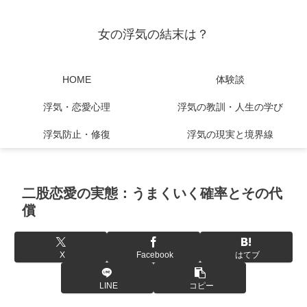
女の浮気の結末は？
HOME
体験談
浮気・恋愛心理
浮気の教訓・人生の学び
浮気防止・修復
浮気の現実と境界線
二股恋愛の実態：うまくいく確率とその代
償
X
Facebook
はてブ
LINE
コピー