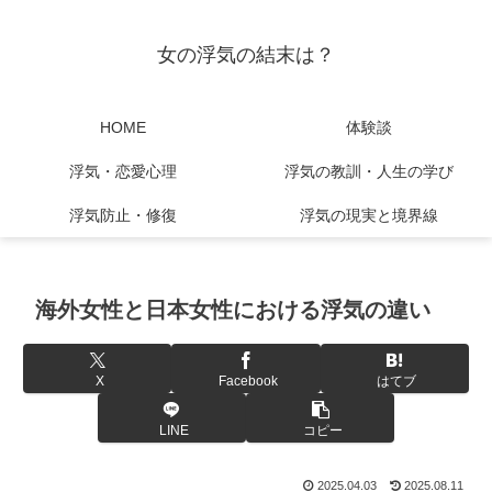
女の浮気の結末は？
HOME
体験談
浮気・恋愛心理
浮気の教訓・人生の学び
浮気防止・修復
浮気の現実と境界線
海外女性と日本女性における浮気の違い
X
Facebook
はてブ
LINE
コピー
2025.04.03
2025.08.11