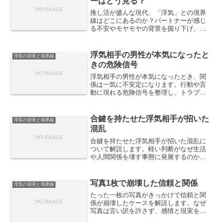
ーはどう見る？
推し活が盛んな現代、「浮気」との境界
線はどこにあるのか？パートナーが感じ
る不安やモヤモヤの背景を掘り下げ、健
全な関係性を保つためのヒントを解説。
浮気相手の男性が本気になったと
浮気の現実と境界線
きの危険信号
浮気相手の男性が本気になったとき、関
係は一気に不安定になります。行動や言
動に現れる危険信号を整理し、トラブル
を避けるために知っておくべきポイント
を解説します。
合鍵を持たせた浮気相手が招いた
浮気の現実と境界線
混乱
合鍵を持たせた浮気相手が招いた混乱に
ついて解説します。軽い判断がなぜ生活
や人間関係を壊す事態に発展するのか、
境界線の崩壊と心理的リスクを整理しま
す。
写真1枚で崩壊した信頼と関係
浮気の現実と境界線
たった一枚の写真がきっかけで信頼と関
係が崩壊したケースを解説します。なぜ
写真は言い訳を許さず、感情と現実を一
瞬で突きつけるのか、その心理構造と関