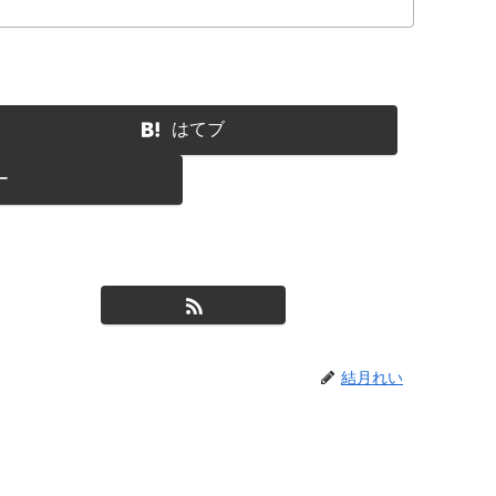
はてブ
ー
結月れい