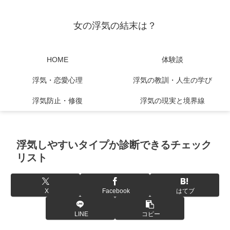
女の浮気の結末は？
HOME
体験談
浮気・恋愛心理
浮気の教訓・人生の学び
浮気防止・修復
浮気の現実と境界線
浮気しやすいタイプか診断できるチェック
リスト
X
Facebook
はてブ
LINE
コピー