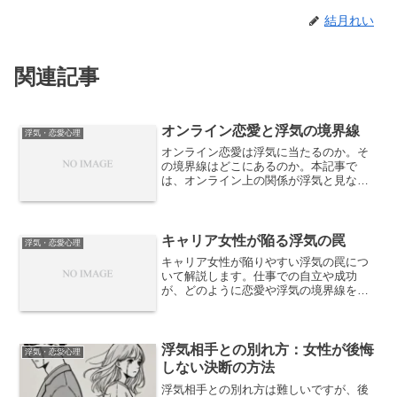
結月れい
関連記事
オンライン恋愛と浮気の境界線
浮気・恋愛心理
オンライン恋愛は浮気に当たるのか。そ
の境界線はどこにあるのか。本記事で
は、オンライン上の関係が浮気と見なさ
れる条件や心理的背景、問題になりやす
いケースとならないケースの違いを整理
し、現実的な判断軸を解説します。
キャリア女性が陥る浮気の罠
浮気・恋愛心理
キャリア女性が陥りやすい浮気の罠につ
いて解説します。仕事での自立や成功
が、どのように恋愛や浮気の境界線を曖
昧にするのかを心理面から整理し、トラ
ブルを避けるための考え方を紹介しま
す。
浮気相手との別れ方：女性が後悔
浮気・恋愛心理
しない決断の方法
浮気相手との別れ方は難しいですが、後