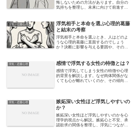
悔しないための方法があります。自分の
気持ちを整理し、未来に向けて前進する
ための実践的なアドバイスをご紹介しま
す。決断の仕方を考える記事です。
浮気相手と本命を選ぶ心理的葛藤
浮気・恋愛心理
と結末の考察
浮気相手と本命を選ぶとき、人はどのよ
うな心理的葛藤に直面するのでしょう
か？決断に影響を与える要因や、その選
択がもたらす結末を詳しく考察します。
迷いや悩みに寄り添う記事です。
感情で浮気する女性の特徴とは？
浮気・恋愛心理
感情で浮気してしまう女性の特徴や心理
的背景を解説します。なぜ肉体関係がな
くても心が離れていくのか、その傾向と
リスク、向き合い方のヒントを紹介しま
す。
嫉妬深い女性ほど浮気しやすいの
浮気・恋愛心理
か？
嫉妬深い女性ほど浮気しやすいのかを心
理学的視点から解説。嫉妬心と不安、承
認欲求の関係を整理し、浮気につながり
やすい条件と誤解されやすいポイントを
紹介します。